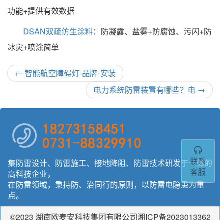
功能+提供有效数据
DSAN双疏仿生涂料
：防凝露、盐雾+防腐蚀、污闪+防
冰灾+喷涂简单
←
智能航空障碍灯-品牌-安装
电力系统防雷装置有哪些？电
→
联系
集防雷设计、防雷施工、接地降阻、防雷技术研发于一体的
客服
高科技企业，
在防雷领域，秉持防、治同行的原则，以防雷电隐患为重
点。
©2023 湖南欧麦安科技集团有限公司湘ICP备2023013362