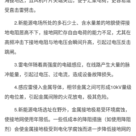
海拔地区，且风机叶片尖端突出，便于汇聚电荷，更容易遭
受直击雷劈击。
2.新能源电场所处的多石少土、含水量差的地貌使得接
地电阻居高不下，接地网贮存自由电荷的能力不足，尤其在
高频冲击下接地电阻与地电压会瞬间升高，引起过电压反击
跳闸。
3.雷电伴随着高强度的电磁感应，在线路产生大量的脉
冲能量，引起过电压、过电流，造成设备故障损失。
4.感应雷侵入金属导体，相邻金属之间可形成10kV量级
的电位差，引起金属间隙的火花放电，极其危险。
5.新能源电场选址在野外，金属接地极易受环境腐蚀，
使接地网使用年限低。一些低成本的降阻措施（如使用降阻
剂）会使金属接地极受到电化学腐蚀而进一步降低接地网的