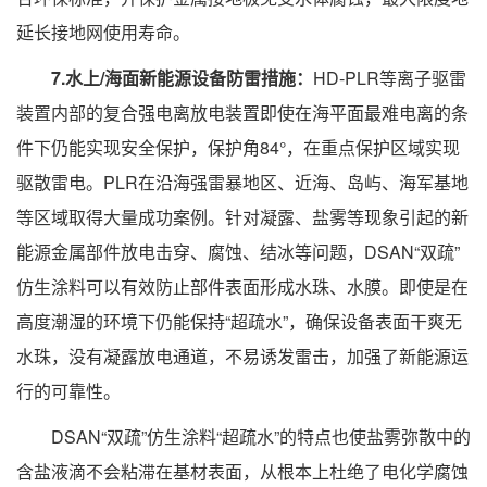
延长接地网使用寿命。
7.水上/海面新能源设备防雷措施：
HD-PLR等离子驱雷
装置内部的复合强电离放电装置即使在海平面最难电离的条
件下仍能实现安全保护，保护角84°，在重点保护区域实现
驱散雷电。PLR在沿海强雷暴地区、近海、岛屿、海军基地
等区域取得大量成功案例。针对凝露、盐雾等现象引起的新
能源金属部件放电击穿、腐蚀、结冰等问题，DSAN“双疏”
仿生涂料可以有效防止部件表面形成水珠、水膜。即使是在
高度潮湿的环境下仍能保持“超疏水”，确保设备表面干爽无
水珠，没有凝露放电通道，不易诱发雷击，加强了新能源运
行的可靠性。
DSAN“双疏”仿生涂料“超疏水”的特点也使盐雾弥散中的
含盐液滴不会粘滞在基材表面，从根本上杜绝了电化学腐蚀