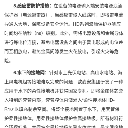
5.感应雷防护措施：
在设备的电源输入端安装电源浪涌
保护器（电源避雷器），当感应雷侵入线路时，即将雷电流
导通入大地，保障设备安全运行。HD系列浪涌保护器响应
时间均在纳秒（ns）级别。此外，需将电器设备和金属导体
进行等电位连接，避免电器设备之间由于雷电形成的电位差
而互相放电，避免金属间隙发生火花放电，引起火灾等危
险。
6.水下的接地网：
针对水上光伏电站、高山水电站、海
上风电机组等接地难以完成的问题，欧麦安集团研发了一种
应用于水下的柔性接地极并获得国家专利。即将金属体芯套
入特制的套管内部，套管腔体内浇灌入“柔性接地体HD-
R10”以填充剩余空间。将整个接地网置于水下，用套管保
护柔性接地体，用柔性接地体保护金属接地极。所有材料符
合环保标准，并保护金属接地极免受水体腐蚀，最大限度地