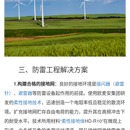
三、防雷工程解决方案
1.构建合格的接地网：
良好的接地环境是
接闪器（避雷
针）
、
避雷器
等防雷设备起作用的前提。使用欧麦安集团研
发的
柔性接地技术
，迅速创造一个电阻率低且稳定的散流环
境。扩充接地网贮存自由电荷的能力，提升其在高频冲击下
的耐受水平。技术所用材料“
柔性接地体
HD-R10”在微观上