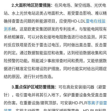
2.大面积地区防雷措施：
在风电场、架空线路、光伏电
站、水上光伏电站这类占地面积大、易受雷击影响、难以精
确排查雷击问题的新能源项目，应使用HD-LDL
雷电在线监
测系
统。这是欧麦安集团研发的专利技术，与智能电网现有
系统相兼容，可以对各处接地电阻数值进行动态监测，并实
时反应铁塔是否处于雷击过电压，同时做出直击雷、反击雷
的判定。通过数据智能监控和收集，达到经验数据收集和风
险预警的功能。既能减少事故排查时间和费用，又能依据数
据进行精准定位和增设防护措施，同时也能实时给出问题症
结的原因，进行针对性改造。
3.重点保护区域防雷措施：
可在高处安装接闪器（避雷
针），吸引雷电并将其引入地下，保护重要设备免受直击雷
的伤害。在重要设施/建筑顶部，可安装HD-PLR
等离子驱雷
装置
，实现主动驱雷，在关键区域驱散雷电。HD-PLR利用