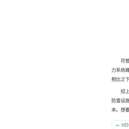
尽管防
力系统
相比之
综上所
防雷设
本。想
←
HD