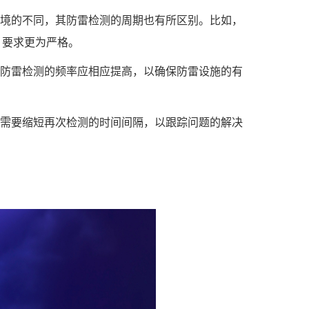
境的不同，其防雷检测的周期也有所区别。比如，
，要求更为严格。
防雷检测的频率应相应提高，以确保防雷设施的有
需要缩短再次检测的时间间隔，以跟踪问题的解决