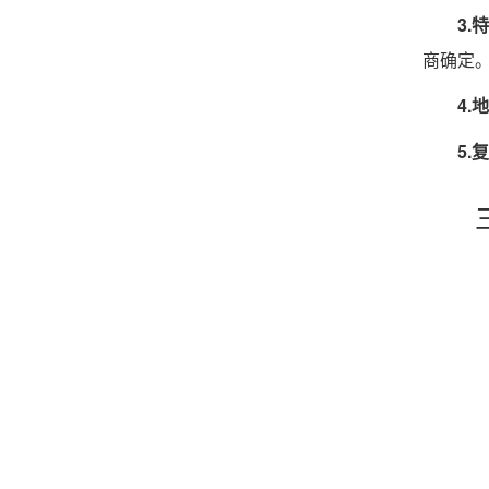
3.
商确定
4.
5.
三、