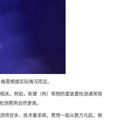
格需根据实际情况而定。
相关。例如，新建（构）筑物防雷装置检测通常按
的检测费用自然更高。
测项目多、技术要求高，费用一般从数万元起，根