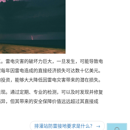
。雷电灾害的破坏力巨大，一旦发生，可能导致电
球每年因雷电造成的直接经济损失可达数十亿美元。
的投资，能够大大降低因雷电灾害带来的潜在损失。
现。通过定期、专业的检测，可以及时发现并修复
而异，但其带来的安全保障价值远远超过其直接成
排灌站防雷接地要求是什么？
→