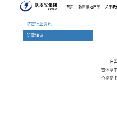
首页
防雷接地产品
关于我
防雷行业资讯
防雷知识
在雷电
雷体系
价格是