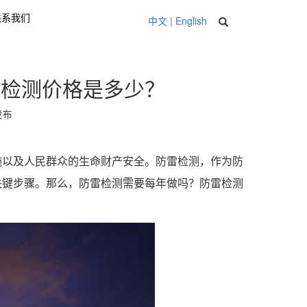
联系我们
中文
|
English
雷检测价格是多少？
 发布
以及人民群众的生命财产安全。防雷检测，作为防
关键步骤。那么，防雷检测需要每年做吗？防雷检测