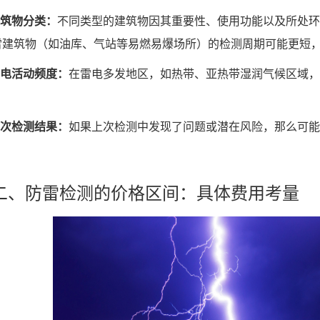
建筑物分类：
不同类型的建筑物因其重要性、使用功能以及所处环
雷建筑物（如油库、气站等易燃易爆场所）的检测周期可能更短
雷电活动频度：
在雷电多发地区，如热带、亚热带湿润气候区域，
前次检测结果：
如果上次检测中发现了问题或潜在风险，那么可能
防雷检测的价格区间：具体费用考量